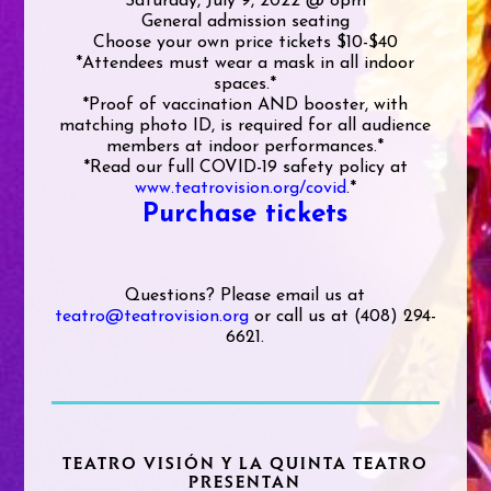
Saturday, July 9, 2022 @ 8pm
General admission seating
Choose your own price tickets $10-$40
*Attendees must wear a mask in all indoor
spaces.*
*Proof of vaccination AND booster, with
matching photo ID, is required for all audience
members at indoor performances.*
*Read our full COVID-19 safety policy at
www.teatrovision.org/covid
.*
Purchase tickets
Questions? Please email us at
teatro@teatrovision.org
or call us at (408) 294-
6621.
TEATRO VISIÓN Y LA QUINTA TEATRO
PRESENTAN