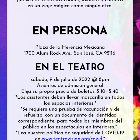
público de todas las edades, idiomas y culturas
en un viaje mágico como ningún otro.
EN PERSONA
Plaza de la Herencia Mexicana
1700 Alum Rock Ave., San José, CA 95116
EN EL TEATRO
sábado, 9 de julio de 2022 @ 8pm
Asientos de admisión general
Elija su propio precio de boletos $ 10- $ 40
*Los asistentes deben llevar mascarilla en todos
los espacios interiores.*
*Se requiere una prueba de vacunación y de
refuerzo, con un documento de identidad
correspondiente, para todos los miembros del
público en los espectáculos en interiores.*
*Lea nuestra política de seguridad de COVID-19
en
www.teatrovision.org/covid
.*