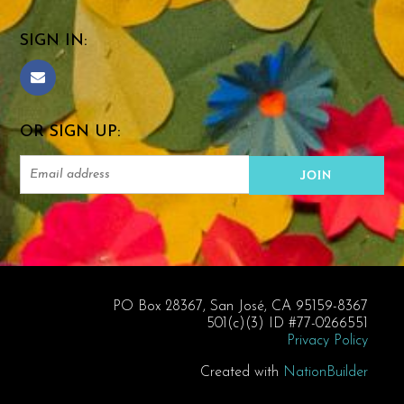
SIGN IN:
OR SIGN UP:
PO Box 28367, San José, CA 95159-8367
501(c)(3) ID #77-0266551
Privacy Policy
Created with
NationBuilder