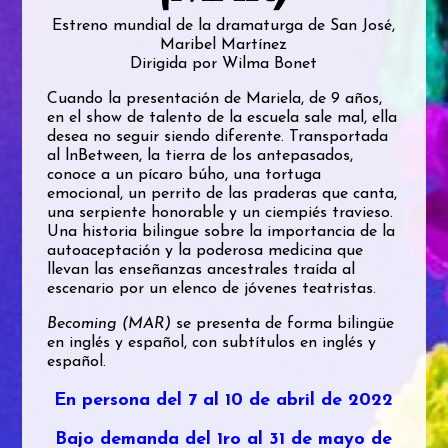
Estreno mundial de la dramaturga de San José,
Maribel Martínez
Dirigida por Wilma Bonet
Cuando la presentación de Mariela, de 9 años,
en el show de talento de la escuela sale mal, ella
desea no seguir siendo diferente. Transportada
al lnBetween, la tierra de los antepasados,
conoce a un pícaro búho, una tortuga
emocional, un perrito de las praderas que canta,
una serpiente honorable y un ciempiés travieso.
Una historia bilingue sobre la importancia de la
autoaceptación y la poderosa medicina que
llevan las enseñanzas ancestrales traída al
escenario por un elenco de jóvenes teatristas.
Becoming (MAR)
se presenta de forma bilingüe
en inglés y español, con subtítulos en inglés y
español.
En persona del 7 al 10 de abril de 2022
Bajo demanda del 1ro al 31 de mayo de