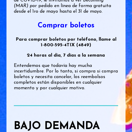
de COVID-19, le invitamos a ver
Becoming
(MAR) por
pedido en línea de forma gratuita
desde el 1ro de mayo hasta el 31 de mayo.
Comprar boletos
Para comprar boletos por teléfono, llame al
1-800-595-4TIX (4849)
24 horas al día, 7 días a la semana
Entendemos que todavía hay mucha
incertidumbre. Por lo tanto, si compra si compra
boletos y necesita cancelar, los reembolsos
completos están disponibles en cualquier
momento y por cualquier motivo.
BAJO DEMANDA