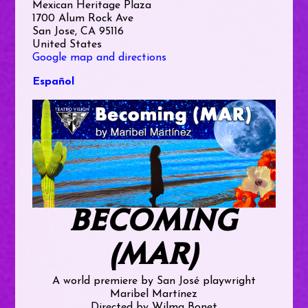
Mexican Heritage Plaza
1700 Alum Rock Ave
San Jose, CA 95116
United States
Google map and directions
Español
BECOMING
(MAR)
A world premiere by San José playwright
Maribel Martínez
Directed by Wilma Bonet