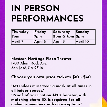
IN PERSON
PERFORMANCES
Thursday
Friday
Saturday
Sunday
7pm
7pm
2pm & 7pm
2pm
April 7
April 8
April 9
April 10
Mexican Heritage Plaza Theater
1700 Alum Rock Ave.
San José, CA 95116
Choose you own price tickets $10 - $40
*Attendees must wear a mask at all times in
all indoor spaces.*
*Proof of vaccination AND booster, with
matching photo ID, is required for all
audience members with no exceptions.*