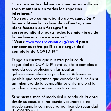
* Los asistentes deben usar una mascarilla en
todo momento en todos los espacios
interiores.*
* Se requiere comprobante de vacunación Y
haber obtenido la dosis de refuerzo, y una
identificación con fotografía
correspondiente, para todos los miembros de
la audiencia sin excepciones.*
* Visite
www.teatrovision.org/covid
para
conocer nuestra política de seguridad
completa de COVID-19.*
Tenga en cuenta que nuestra política de
seguridad de COVID-19 está sujeta a cambios a
medida que evolucionen las pautas
gubernamentales y la pandemia. Además, es
posible que tengamos que cancelar la función si
un miembro de la compañía se enferma o si la
pandemia empeora en nuestra área.
Si se siente más cómodo disfrutando de la obra
desde su casa, o si no puede vacunarse o no
puede cumplir con nuestra política de seguridad