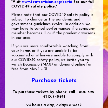
*Visit
www.teatrovision.org/covid
for our full
COVID-19 safety policy.*
Please note that our COVID-19 safety policy is
subject to change as the pandemic and
government guidelines evolve. In addition, we
may have to cancel performances if a company
member becomes ill or if the pandemic worsens
in our area.
If you are more comfortable watching from
your home, or if you are unable to be
vaccinated or otherwise unable to comply with
our COVID-19 safety policy, we invite you to
watch
Becoming (MAR)
on demand online for
free from May 1 – 31.
Purchase tickets
To purchase tickets by phone, call 1-800-595-
4TIX (4849)
24 hours a day, 7 days a week