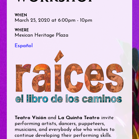
WHEN
March 25, 2020 at 6:00pm - 10pm
WHERE
Mexican Heritage Plaza
Español
Teatro Visión
and
La Quinta Teatro
invite
performing artists, dancers, puppeteers,
musicians, and everybody else who wishes to
continue developing their performing skills.