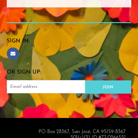
SIGN IN:
OR SIGN UP:
PO Box 28367, San José, CA 95159-8367
501(c)(3) ID #77-0266551