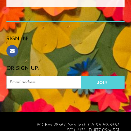
SIGN IN:
OR SIGN UP:
PO Box 28367, San José, CA 95159-8367
501(c)(3) ID #77-0266551