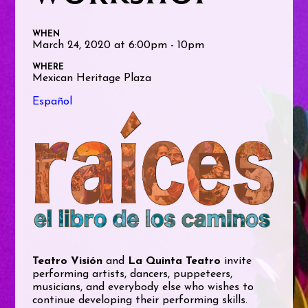
WHEN
March 24, 2020 at 6:00pm - 10pm
WHERE
Mexican Heritage Plaza
Español
Teatro Visión
and
La Quinta Teatro
invite
performing artists, dancers, puppeteers,
musicians, and everybody else who wishes to
continue developing their performing skills.