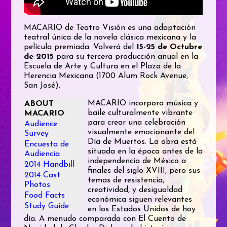
MACARIO de Teatro Visión es una adaptación
teatral única de la novela clásica mexicana y la
película premiada. Volverá del
15-25 de Octubre
de 2015
para su tercera producción anual en la
Escuela de Arte y Cultura en el Plaza de la
Herencia Mexicana (1700 Alum Rock Avenue,
San José).
MACARIO incorpora música y
ABOUT
baile culturalmente vibrante
MACARIO
para crear una celebración
Audience
visualmente emocionante del
Survey
Día de Muertos. La obra está
Encuesta de
situada en la época antes de la
Audiencia
independencia de México a
2014 Handbill
finales del siglo XVIII, pero sus
2014 Cast
temas de resistencia,
Photos
creatividad, y desigualdad
Food Facts
económica siguen relevantes
Study Guide
en los Estados Unidos de hoy
día. A menudo comparada con El Cuento de