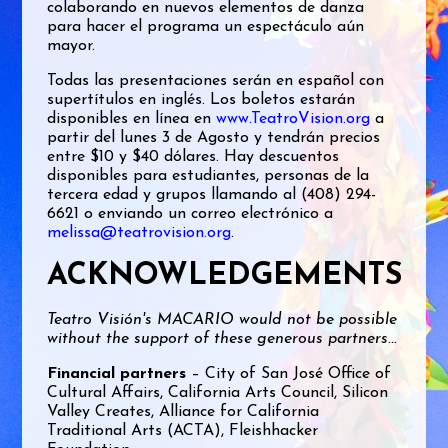
colaborando en nuevos elementos de danza
para hacer el programa un espectáculo aún
mayor.
Todas las presentaciones serán en español con
supertítulos en inglés. Los boletos estarán
disponibles en línea en
www.TeatroVision.org
a
partir del lunes 3 de Agosto y tendrán precios
entre $10 y $40 dólares. Hay descuentos
disponibles para estudiantes, personas de la
tercera edad y grupos llamando al (408) 294-
6621 o enviando un correo electrónico a
melissa@teatrovision.org
.
ACKNOWLEDGEMENTS
Teatro Visión's MACARIO would not be possible
without the support of these generous partners...
Financial partners
– City of San José Office of
Cultural Affairs, California Arts Council, Silicon
Valley Creates, Alliance for California
Traditional Arts (ACTA), Fleishhacker