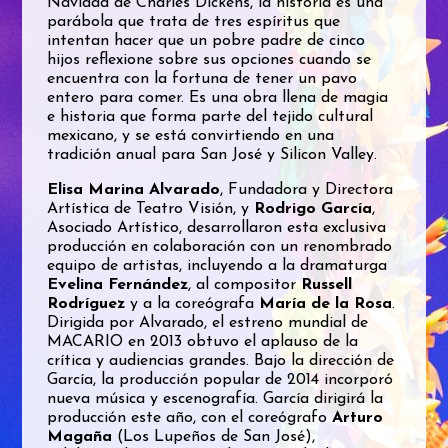
Navidad de Charles Dickens, la historia es una
parábola que trata de tres espíritus que
intentan hacer que un pobre padre de cinco
hijos reflexione sobre sus opciones cuando se
encuentra con la fortuna de tener un pavo
entero para comer. Es una obra llena de magia
e historia que forma parte del tejido cultural
mexicano, y se está convirtiendo en una
tradición anual para San José y Silicon Valley.
Elisa Marina Alvarado
, Fundadora y Directora
Artística de Teatro Visión, y
Rodrigo García
,
Asociado Artístico, desarrollaron esta exclusiva
producción en colaboración con un renombrado
equipo de artistas, incluyendo a la dramaturga
Evelina Fernández
, al compositor
Russell
Rodríguez
y a la coreógrafa
María de la Rosa
.
Dirigida por Alvarado, el estreno mundial de
MACARIO en 2013 obtuvo el aplauso de la
crítica y audiencias grandes. Bajo la dirección de
García, la producción popular de 2014 incorporó
nueva música y escenografía. García dirigirá la
producción este año, con el coreógrafo
Arturo
Magaña
(Los Lupeños de San José),