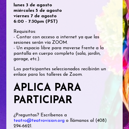
lunes 3 de agosto
miércoles 5 de agosto
viernes 7 de agosto
6:00 - 7:30pm (PST)
Requisitos:
- Contar con acceso a internet ya que las
sesiones serán vía ZOOM.
- Un espacio libre para moverse frente a la
pantalla en cuerpo completo (sala, jardín,
garage, etc.).
Los participantes seleccionados recibirán un
enlace para los talleres de Zoom.
APLICA PARA
PARTICIPAR
¿Preguntas? Escríbenos a
teatro@teatrovision.org
o llámanos al (408)
294-6621.