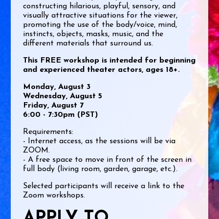
constructing hilarious, playful, sensory, and
visually attractive situations for the viewer,
promoting the use of the body/voice, mind,
instincts, objects, masks, music, and the
different materials that surround us.
This FREE workshop is intended for beginning
and experienced theater actors, ages 18+.
Monday, August 3
Wednesday, August 5
Friday, August 7
6:00 - 7:30pm (PST)
Requirements:
- Internet access, as the sessions will be via
ZOOM.
- A free space to move in front of the screen in
full body (living room, garden, garage, etc.).
Selected participants will receive a link to the
Zoom workshops.
APPLY TO