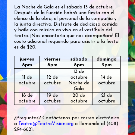
La Noche de Gala es el sábado 13 de octubre.
Después de la función habrá una fiesta con el
elenco de la obra, el personal de la compañía y
la junta directiva. Disfrute de decliciosa comida
y baile con música en vivo en el vestíbulo del
teatro. ¡Nos encantaría que nos acompañara! El
costo adicional requerido para asistir a la fiesta
es de $20.
jueves
viernes
sábado
domingo
8pm
8pm
8pm
2pm
13 de
11 de
12 de
octubre
14 de
octubre
octubre
Noche de
octubre
Gala
18 de
19 de
20 de
21 de
octubre
octubre
octubre
octubre
¿Preguntas? Contáctenos por correo electrónico
a
Teatro@TeatroVision.org
o llamando al (408)
294-6621.