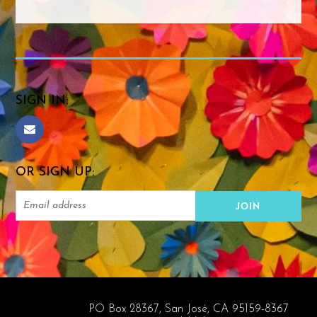
SIGN IN:
OR SIGN UP:
PO Box 28367, San José, CA 95159-8367