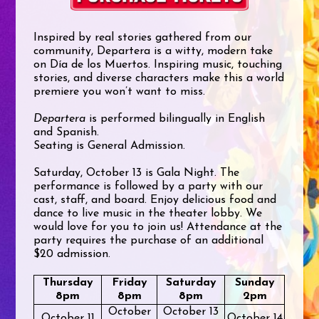
Inspired by real stories gathered from our
community, Departera is a witty, modern take
on Día de los Muertos. Inspiring music, touching
stories, and diverse characters make this a world
premiere you won’t want to miss.
Departera
is performed bilingually in English
and Spanish.
Seating is General Admission.
Saturday, October 13 is Gala Night. The
performance is followed by a party with our
cast, staff, and board. Enjoy delicious food and
dance to live music in the theater lobby. We
would love for you to join us! Attendance at the
party requires the purchase of an additional
$20 admission.
Thursday
Friday
Saturday
Sunday
8pm
8pm
8pm
2pm
October
October 13
October 11
October 14