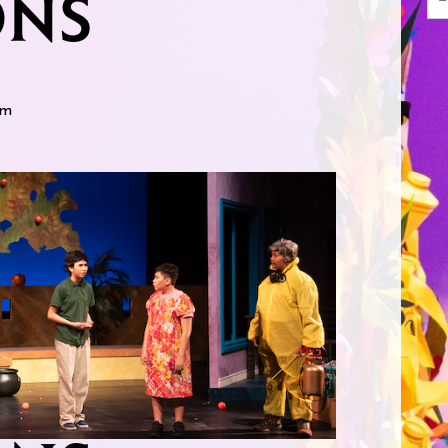
ONS
pm