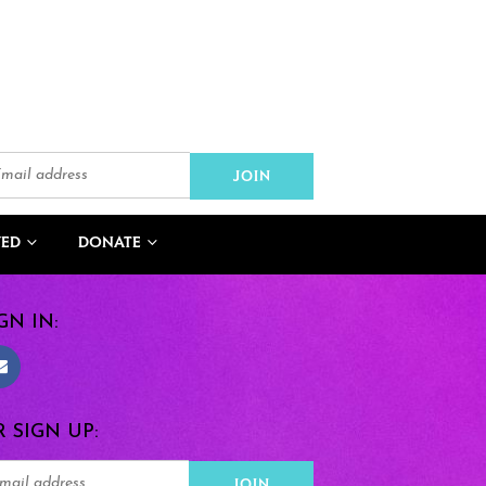
VED
DONATE
GN IN:
 SIGN UP: