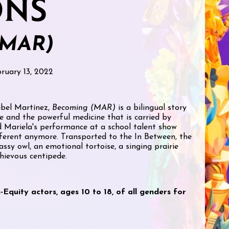
ONS
MAR)
ruary 13, 2022
ibel Martínez,
Becoming (MAR)
is a bilingual story
e and the powerful medicine that is carried by
d Mariela's performance at a school talent show
fferent anymore. Transported to the In Between, the
ssy owl, an emotional tortoise, a singing prairie
hievous centipede.
-Equity actors, ages 10 to 18, of all genders for