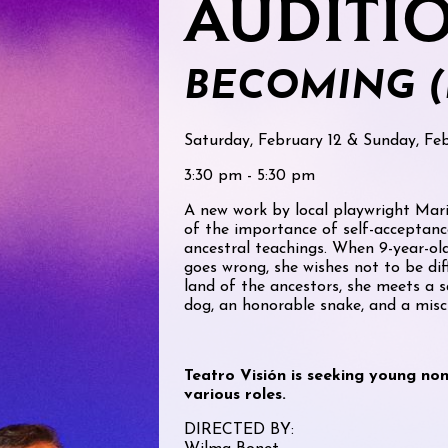
AUDITI
BECOMING (
Saturday, February 12 & Sunday, Feb
3:30 pm - 5:30 pm
A new work by local playwright Mar
of the importance of self-acceptanc
ancestral teachings. When 9-year-ol
goes wrong, she wishes not to be di
land of the ancestors, she meets a sa
dog, an honorable snake, and a misc
Teatro Visión is seeking young non
various roles.
DIRECTED BY: