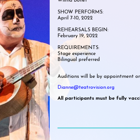
Wilma Bonet
SHOW PERFORMS:
April 7-10, 2022
REHEARSALS BEGIN:
February 19, 2022
REQUIREMENTS:
Stage experience
Bilingual preferred
Auditions will be by appointment on
Dianne@teatrovision.org
All participants must be fully vacc