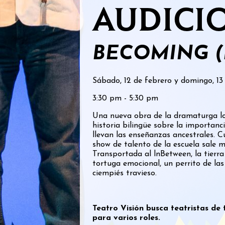
AUDICI
BECOMING (
Sábado, 12 de febrero y domingo, 13
3:30 pm - 5:30 pm
Una nueva obra de la dramaturga lo
historia bilingüe sobre la importan
llevan las enseñanzas ancestrales. C
show de talento de la escuela sale ma
Transportada al lnBetween, la tierr
tortuga emocional, un perrito de la
ciempiés travieso.
Teatro Visión busca teatristas de 
para varios roles.